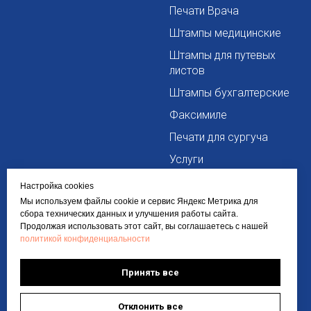
Печати Врача
Штампы медицинские
Штампы для путевых
листов
Штампы бухгалтерские
Факсимиле
Печати для сургуча
Услуги
Сопутствующие товары
Настройка cookies
Мы используем файлы cookie и сервис Яндекс Метрика для
сбора технических данных и улучшения работы сайта.
Информация
Контакты
Продолжая использовать этот сайт, вы соглашаетесь с нашей
политикой конфиденциальности
О компании
+7 963 260 0060
Политика
info@pro-pechaty24.ru
Принять все
конфиденциальности
Требования к макетам
Доставка и оплата
Отклонить все