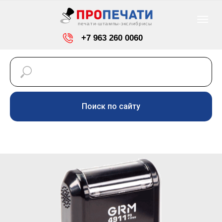
печати-штампы-экслибрисы
+7 963 260 0060
info@pro-pechaty24.ru
Красноярск, ул. Светлогорская, 7
Поиск по сайту
Режим работы: пн-пт
-
с 9-00 до 18-00