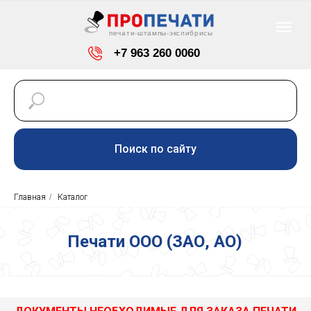
печати-штампы-экслибрисы
+7 963 260 0060
info@pro-pechaty24.ru
Красноярск, ул. Светлогорская, 7
Поиск по сайту
Режим работы: пн-пт
-
с 9-00 до 18-00
Главная
/
Каталог
Печати ООО
(ЗАО, АО)