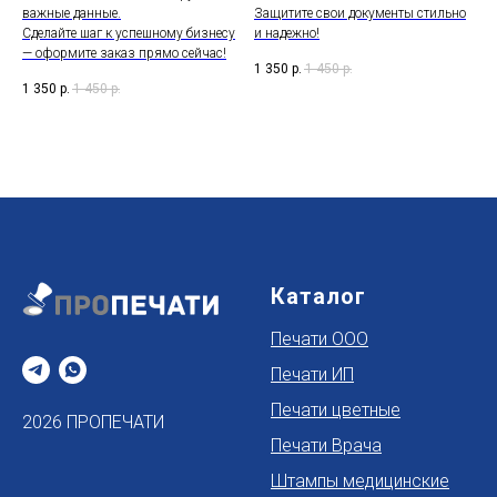
важные данные.
Защитите свои документы стильно
Сделайте шаг к успешному бизнесу
и надежно!
— оформите заказ прямо сейчас!
1 350
р.
1 450
р.
1 350
р.
1 450
р.
Каталог
Печати ООО
Печати ИП
Печати цветные
2026 ПРОПЕЧАТИ
Печати Врача
Штампы медицинские