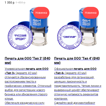
1 350
р.
1 450
р.
Новинка
Новинка
Печать для ООО 'Тип 3' (Ø40
Печать для ООО 'Тип 4' (Ø40
мм)
мм)
Универсальная
печать для ООО
Официальная
печать для ООО
«Тип 3»
(диаметр 40 мм)
«Тип 4»
(диаметр 40 мм)
отличается сбалансированным
разработана для организаций,
расположением текста и
ценящих лаконичность и
графических элементов. Отличный
представительность. Четкие линии и
выбор для регистрации нового
выверенный шрифт обеспечивают
бизнеса или обновления старого
отличную читаемость реквизитов
клише.
компании.
Обеспечьте юридическую силу
Сделайте свой документооборот