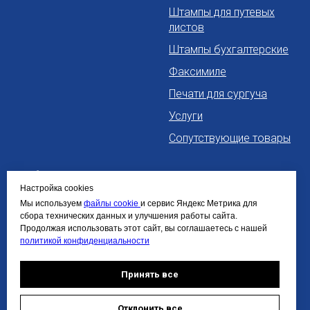
Штампы для путевых
листов
Штампы бухгалтерские
Факсимиле
Печати для сургуча
Услуги
Сопутствующие товары
Информация
Контакты
Настройка cookies
Политика
+7 963 260 0060
Мы используем
файлы cookie
и сервис Яндекс Метрика для
сбора технических данных и улучшения работы сайта.
конфиденциальности
info@pro-pechaty24.ru
Продолжая использовать этот сайт, вы соглашаетесь с нашей
Политика обработки
политикой конфиденциальности
персональных данных
Политика cookie
Принять все
Требования к макетам
Доставка и оплата
(реквизиты)
Отклонить все