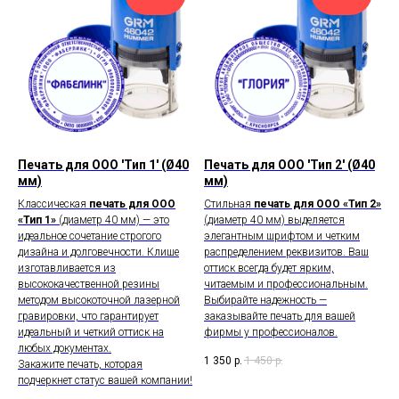
Печать для ООО 'Тип 1' (Ø40
Печать для ООО 'Тип 2' (Ø40
мм)
мм)
Классическая
печать для ООО
Стильная
печать для ООО «Тип 2»
«Тип 1»
(диаметр 40 мм) — это
(диаметр 40 мм) выделяется
идеальное сочетание строгого
элегантным шрифтом и четким
дизайна и долговечности. Клише
распределением реквизитов. Ваш
изготавливается из
оттиск всегда будет ярким,
высококачественной резины
читаемым и профессиональным.
методом высокоточной лазерной
Выбирайте надежность —
гравировки, что гарантирует
заказывайте печать для вашей
идеальный и четкий оттиск на
фирмы у профессионалов.
любых документах.
1 350
р.
1 450
р.
Закажите печать, которая
подчеркнет статус вашей компании!