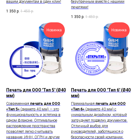
вашим документам в один клик!
безупречным вместе с нашими
печатями!
1 350
р.
1 450
р.
1 350
р.
1 450
р.
Новинка
Новинка
Печать для ООО 'Тип 5' (Ø40
Печать для ООО 'Тип 6' (Ø40
мм)
мм)
Современная
печать для ООО
Премиальная
печать для ООО
«Тип 5»
(диаметр 40 мм) — это
«Тип 6»
(диаметр 40 мм) с
функциональность и эстетика в
уникальным дизайном, который
одном флаконе. Оптимальное
затрудняет подделку документов.
распределение пространства
Отличный выбор для
позволяет легко считывать
руководителей, заботящихся о
название, ИНН, ОГРН и другие
безопасности своей компании.