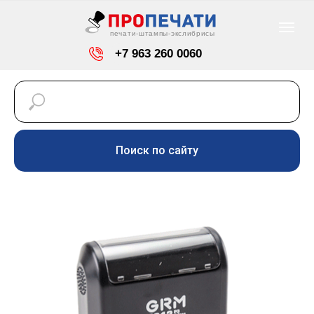
печати-штампы-экслибрисы
+7 963 260 0060
info@pro-pechaty24.ru
Красноярск, ул. Светлогорская, 7
Поиск по сайту
Режим работы: пн-пт
-
с 9-00 до 18-00