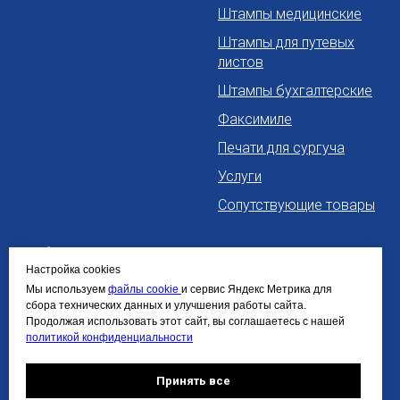
Штампы медицинские
Штампы для путевых
листов
Штампы бухгалтерские
Факсимиле
Печати для сургуча
Услуги
Сопутствующие товары
Информация
Контакты
Настройка cookies
Политика
+7 963 260 0060
Мы используем
файлы cookie
и сервис Яндекс Метрика для
сбора технических данных и улучшения работы сайта.
конфиденциальности
info@pro-pechaty24.ru
Продолжая использовать этот сайт, вы соглашаетесь с нашей
Политика обработки
политикой конфиденциальности
персональных данных
Политика cookie
Принять все
Требования к макетам