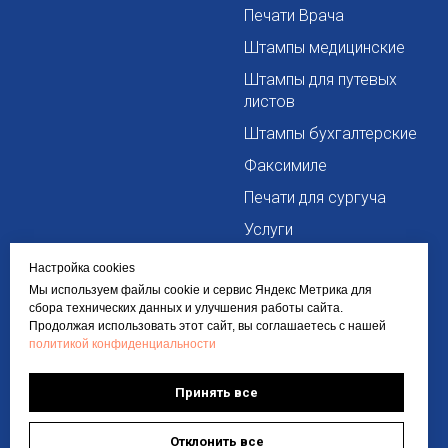
Печати Врача
Штампы медицинские
Штампы для путевых
листов
Штампы бухгалтерские
Факсимиле
Печати для сургуча
Услуги
Сопутствующие товары
Настройка cookies
Мы используем файлы cookie и сервис Яндекс Метрика для
сбора технических данных и улучшения работы сайта.
Информация
Контакты
Продолжая использовать этот сайт, вы соглашаетесь с нашей
политикой конфиденциальности
О компании
+7 963 260 0060
Политика
info@pro-pechaty24.ru
Принять все
конфиденциальности
Требования к макетам
Доставка и оплата
Отклонить все