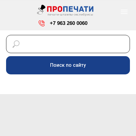
печати-штампы-экслибрисы
+7 963 260 0060
info@pro-pechaty24.ru
Красноярск, ул. Светлогорская, 7
Поиск по сайту
Режим работы: пн-пт
-
с 9-00 до 18-00