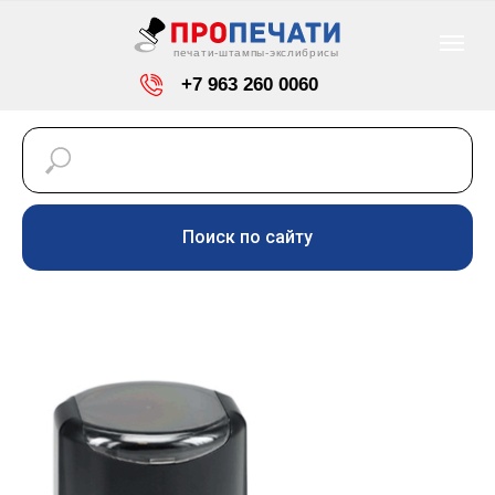
печати-штампы-экслибрисы
+7 963 260 0060
info@pro-pechaty24.ru
Красноярск, ул. Светлогорская, 7
Поиск по сайту
Режим работы: пн-пт
-
с 9-00 до 18-00