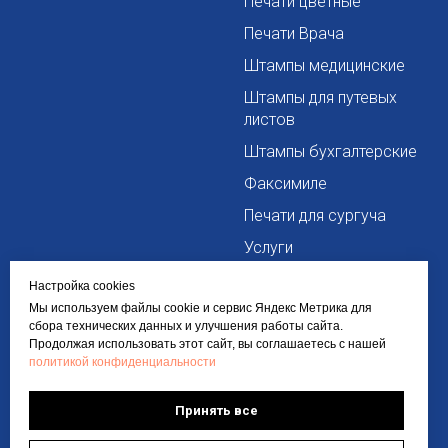
Печати цветные
Печати Врача
Штампы медицинские
Штампы для путевых
листов
Штампы бухгалтерские
Факсимиле
Печати для сургуча
Услуги
Сопутствующие товары
Настройка cookies
Мы используем файлы cookie и сервис Яндекс Метрика для
сбора технических данных и улучшения работы сайта.
Информация
Контакты
Продолжая использовать этот сайт, вы соглашаетесь с нашей
политикой конфиденциальности
О компании
+7 963 260 0060
Политика
info@pro-pechaty24.ru
Принять все
конфиденциальности
Требования к макетам