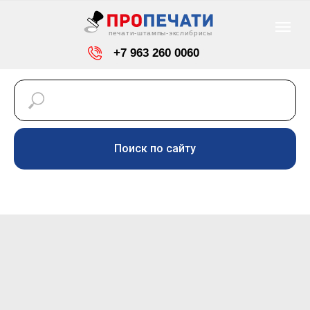
печати-штампы-экслибрисы
+7 963 260 0060
info@pro-pechaty24.ru
Красноярск, ул. Светлогорская, 7
Поиск по сайту
Режим работы: пн-пт
-
с 9-00 до 18-00