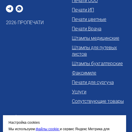
Печати ООО
Печати ИП
Печати цветные
2026 ПРОПЕЧАТИ
Печати Врача
Штампы медицинские
Штампы для путевых
листов
Штампы бухгалтерские
Факсимиле
Печати для сургуча
Услуги
Сопутствующие товары
Информация
Контакты
Настройка cookies
Политика
+7 963 260 0060
Мы используем
файлы cookie
и сервис Яндекс Метрика для