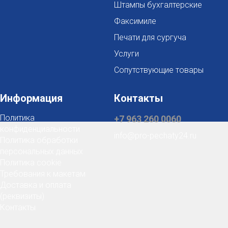
Штампы бухгалтерские
Факсимиле
Печати для сургуча
Услуги
Сопутствующие товары
Информация
Контакты
Политика
+7 963 260 0060
конфиденциальности
info@pro-pechaty24.ru
Политика обработки
персональных данных
Политика cookie
Требования к макетам
Доставка и оплата
(реквизиты)
Контакты