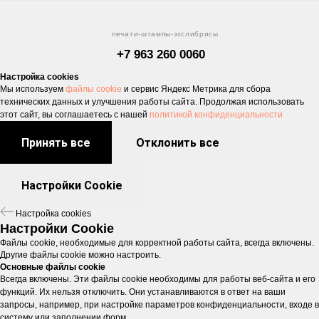
печати-штампы-экслибрисы
+7 963 260 0060
Настройка cookies
Мы используем
файлы cookie
и сервис Яндекс Метрика для сбора
технических данных и улучшения работы сайта. Продолжая использовать
этот сайт, вы соглашаетесь с нашей
политикой конфиденциальности
info@pro-pechaty24.ru
Принять все
Отклонить все
Красноярск, ул. Светлогорская, 7
Режим работы: пн-пт
-
с 9-00 до 18-00
Настройки Cookie
Настройка cookies
Настройки Cookie
Файлы cookie, необходимые для корректной работы сайта, всегда включены.
Другие файлы cookie можно настроить.
Основные файлы cookie
Всегда включены. Эти файлы cookie необходимы для работы веб-сайта и его
функций. Их нельзя отключить. Они устанавливаются в ответ на ваши
запросы, например, при настройке параметров конфиденциальности, входе в
систему или заполнении форм.